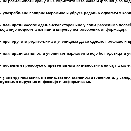
• не размењивати храну и не користити исте чаше и флашице за вод
• употребљене папирне марамице и убрусе редовно одлагати у корпе
• планирати часове одељенског старешине у свим разредима посве
која није подложна паници и ширењу непроверених информација;
• препоручити родитељима и ученицима да се одложе прославе и 
• планирати активности ученичког парламента које ће подстицати 
• поставити препоруке о превентивним активностима на сајт школе;
• у оквиру наставних и ваннаставних активности планирати, у скл
путевима вирусних инфекција и информисања.