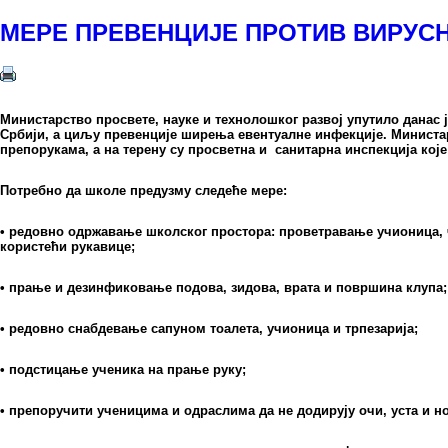
МЕРЕ ПРЕВЕНЦИЈЕ ПРОТИВ ВИРУС
Министарство просвете, науке и технолошког развој упутило данас
Србији, а циљу превенције ширења евентуалне инфекције. Министар
препорукама, а на терену су просветна и санитарна инспекција кој
Потребно да школе предузму следеће мере:
• редовно одржавање школског простора: проветравање учионица,
користећи рукавице;
• прање и дезинфиковање подова, зидова, врата и површина клупа;
• редовно снабдевање сапуном тоалета, учионица и трпезарија;
• подстицање ученика на прање руку;
• препоручити ученицима и одраслима да не додирују очи, уста и н