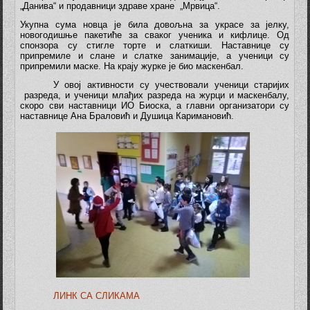
„Данива“ и продавници здраве хране „Мрвица“.
Укупна сума новца је била довољна за украсе за јелку,
новогодишње пакетиће за сваког ученика и кифлице. Од
спонзора су стигле торте и слаткиши. Наставнице су
припремиле и слане и слатке занимације, а ученици су
припремили маске. На крају журке је био маскенбал.
У овој активности су учествовали ученици старијих
разреда, и ученици млађих разреда на журци и маскенбалу,
скоро сви наставници ИО Биоска, а главни организатори су
наставнице Ана Браловић и Душица Каримановић.
ЛИНК СА СЛИКАМА