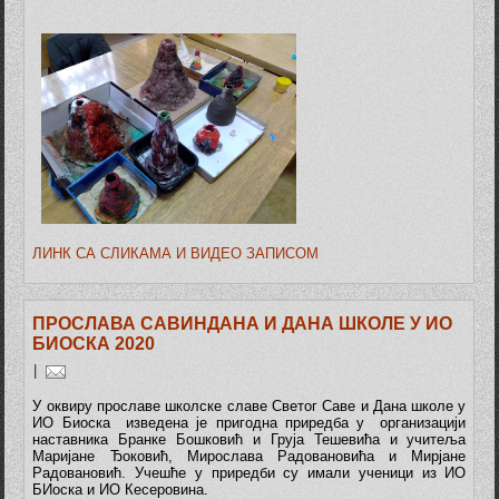
ЛИНК СА СЛИКАМА И ВИДЕО ЗАПИСОМ
ПРОСЛАВА САВИНДАНА И ДАНА ШКОЛЕ У ИО
БИОСКА 2020
|
У оквиру прославе школске славе Светог Саве и Дана школе у
ИО Биоска изведена је пригодна приредба у организацији
наставника Бранке Бошковић и Груја Тешевића и учитеља
Маријане Ђоковић, Мирослава Радовановића и Мирјане
Радовановић. Учешће у приредби су имали ученици из ИО
БИоска и ИО Кесеровина.