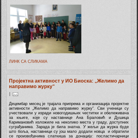
ЛИНК СА СЛИКАМА
Пројектна активност у ИО Биоска: „Желимо да
направимо журку“
|
Децембар месец је трајала припрема и организација пројектне
активности „Желимо да направимо журку“. Сви ученици су
учествовали у изради новогодишњих честитки и обележивача
за књиге, које су наставнице Ана Браловић и Душица
Каримановић изложиле на неколико места у граду, доступних
суграђанима. Зарада је била знатна. У жељи да журка буде
што боља, наставници су још мало додали новца и обратили
се произвођачима слаткиша за донацију: посластичарници