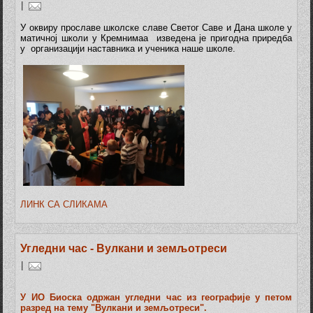
|
У оквиру прославе школске славе Светог Саве и Дана школе у
матичној школи у Кремнимаа изведена је пригодна приредба
у организацији наставника и ученика наше школе.
ЛИНК СА СЛИКАМА
Угледни час - Вулкани и земљотреси
|
У ИО Биоска одржан угледни час из географије у петом
разред на тему "Вулкани и земљотреси".