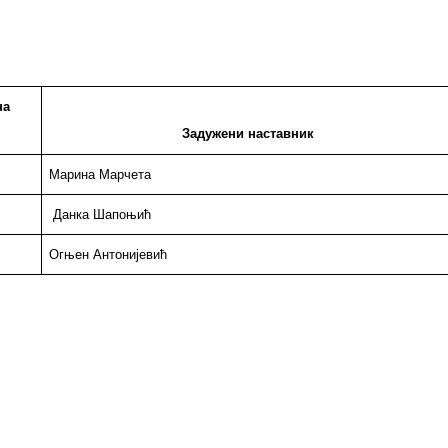
на
Задужени наставник
Марина Марчета
Данка Шапоњић
Огњен Антонијевић