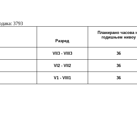
одака: 3793
Планирано часова 
годишњем нивоу
Разред
VII3 - VIII3
36
VI2 - VII2
36
V1 - VIII1
36