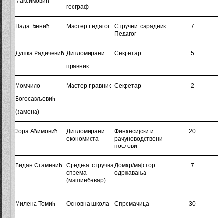
Максимовић
географ
Нада Ђенић
Мастер педагог
Стручни
сарадник
7
Педагог
Душка Радичевић
Дипломирани
Секретар
5
правник
Момчило
Мастер правник
Секретар
2
Богосављевић
(замена)
Зора Аћимовић
Дипломирани
Финансијски и
20
економиста
рачуноводствени
послови
Видан Стаменић
Средња стручна
Домар
/мајстор
7
спрема
одржавања
(м
ашинбавар
)
Милена Томић
Основна школа
Спремачица
30