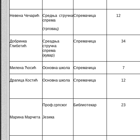
Невена Чечарић
Средња стручна
Спремачица
1
2
спрема
(трговац)
Добринка
Среадња
Спремачица
34
Глибетић
стручна
спрема
(к
увар
)
Милена Ћосић
Основна школа
Спремачица
7
Драгица Костић
Основна школа
Спремачица
12
Проф.српског
Библиотекар
23
Марина Марчета
Ј
езика