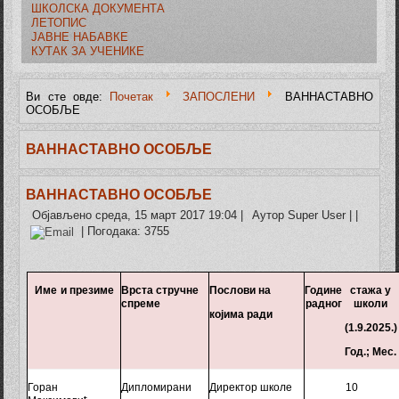
ШКОЛСКА ДОКУМЕНТА
ЛЕТОПИС
ЈАВНЕ НАБАВКЕ
КУТАК ЗА УЧЕНИКЕ
Ви сте овде:
Почетак
ЗАПОСЛЕНИ
ВАННАСТАВНО
ОСОБЉЕ
ВАННАСТАВНО ОСОБЉЕ
ВАННАСТАВНО ОСОБЉЕ
Објављено среда, 15 март 2017 19:04
|
Аутор Super User
|
|
| Погодака: 3755
Име
и
презиме
Врста стручне
Послови на
Године
стажа у
спреме
радног
школи
којима ради
(
1.9.2025.)
Год.; Мес.
Горан
Дипломирани
Д
иректор
школе
10