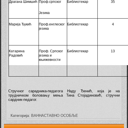
Драгана Шимшић
Проф.срп
с
ког
Библиотекар
35
Ј
езика
Марија Ђукић
Проф.енглеског
Библиотекар
4
језика
Катарина
Проф. Српског
Библиотекар
13
Радовић
језика и
књижевности
Стручног сарадника-педагога Наду Ђенић, која је на
трудничком боловању мења Тина Стојадиновић,
стручни
сардник-педагог.
Категорија:
ВАННАСТАВНО ОСОБЉЕ