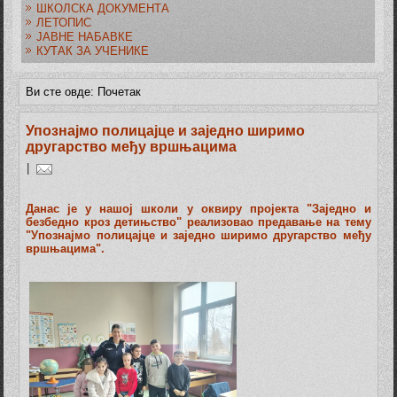
ШКОЛСКА ДОКУМЕНТА
ЛЕТОПИС
ЈАВНЕ НАБАВКЕ
КУТАК ЗА УЧЕНИКЕ
Ви сте овде:
Почетак
Упознајмо полицајце и заједно ширимо
другарство међу вршњацима
|
Данас је у нашој школи у оквиру пројекта "Заједно и
безбедно кроз детињство" реализовао предавање на тему
"Упознајмо полицајце и заједно ширимо другарство међу
вршњацима".