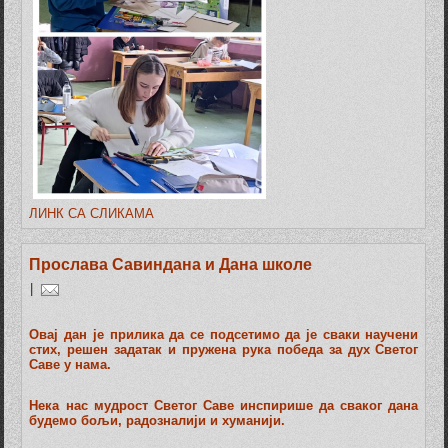
ЛИНК СА СЛИКАМА
Прослава Савиндана и Дана школе
|
Овај дан је прилика да се подсетимо да је сваки научени
стих, решен задатак и пружена рука победа за дух Светог
Саве у нама.
Нека нас мудрост Светог Саве инспирише да сваког дана
будемо бољи, радозналији и хуманији.